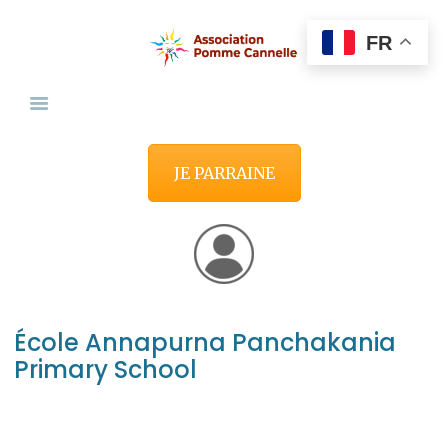
FR
NOS MISSIONS
PARRAINER OU DONNER
ÊTRE BÉNÉVOLE
QUI SOMMES-NOUS?
JE PARRAINE
CONTACT
École Annapurna Panchakania
Primary School