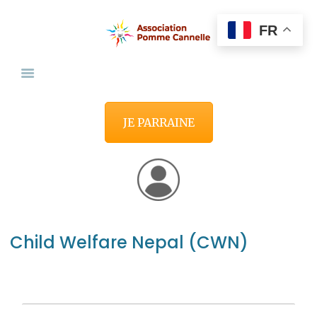
FR
NOS MISSIONS
PARRAINER OU DONNER
ÊTRE BÉNÉVOLE
QUI SOMMES-NOUS?
JE PARRAINE
CONTACT
Child Welfare Nepal (CWN)