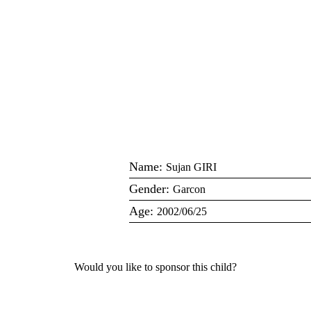
NOS MISSIONS
PARRAINER OU DONNER
ÊTRE BÉNÉVOLE
Name:
Sujan GIRI
QUI SOMMES-NOUS?
Gender:
Garcon
Age:
2002/06/25
CONTACT
Would you like to sponsor this child?