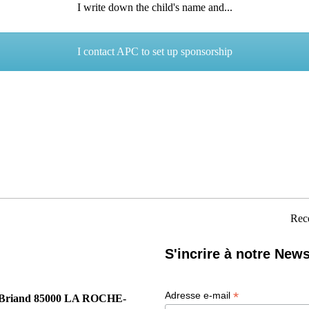
I write down the child's name and...
I contact APC to set up sponsorship
Rece
S'incrire à notre News
*
Adresse e-mail
tide Briand 85000 LA ROCHE-