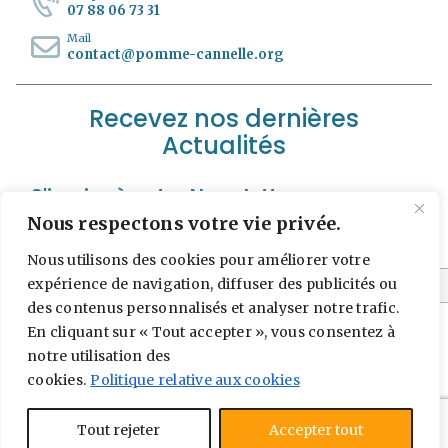
07 88 06 73 31
Mail
contact@pomme-cannelle.org
Recevez nos dernières
Actualités
S'incrire à notre Newsletter
Nous respectons votre vie privée.
*
Adresse e-mail
Nous utilisons des cookies pour améliorer votre
expérience de navigation, diffuser des publicités ou
des contenus personnalisés et analyser notre trafic.
En cliquant sur « Tout accepter », vous consentez à
notre utilisation des
cookies.
Politique relative aux cookies
Tout rejeter
Accepter tout
© 2024 INFOCEANE
|
Mentions Légales
| |
FAQ