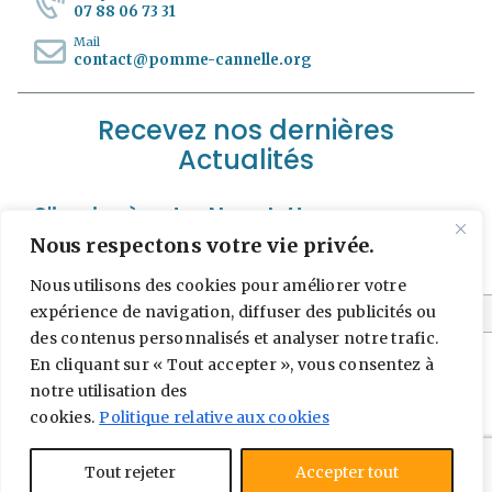
07 88 06 73 31
Mail
contact@pomme-cannelle.org
Recevez nos dernières
Actualités
S'incrire à notre Newsletter
Nous respectons votre vie privée.
*
Adresse e-mail
Nous utilisons des cookies pour améliorer votre
expérience de navigation, diffuser des publicités ou
des contenus personnalisés et analyser notre trafic.
En cliquant sur « Tout accepter », vous consentez à
notre utilisation des
cookies.
Politique relative aux cookies
Tout rejeter
Accepter tout
© 2024 INFOCEANE
|
Mentions Légales
| |
FAQ