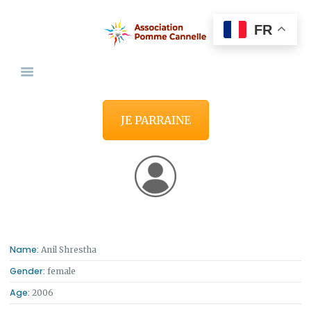
FR
NOS MISSIONS
PARRAINER OU DONNER
ÊTRE BÉNÉVOLE
QUI SOMMES-NOUS?
JE PARRAINE
CONTACT
Name:
Anil Shrestha
Gender:
female
Age:
2006