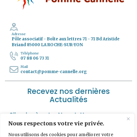
Adresse
Pôle associatif - Boîte aux lettres 71 - 71 Bd Aristide
Briand 85000 LA ROCHE-SUR-YON
Téléphone
07 88 06 73 31
Mail
contact@pomme-cannelle.org
Recevez nos dernières
Actualités
S'incrire à notre Newsletter
Nous respectons votre vie privée.
*
Adresse e-mail
Nous utilisons des cookies pour améliorer votre